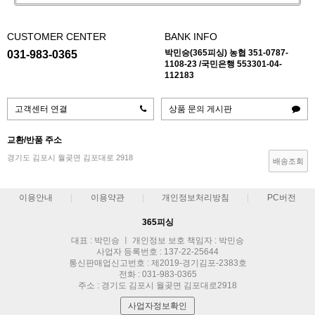
CUSTOMER CENTER
BANK INFO
박민승(365피싱) 농협 351-0787-
031-983-0365
1108-23 /국민은행 553301-04-
112183
고객센터 연결
상품 문의 게시판
교환/반품 주소
경기도 김포시 월곶면 김포대로 2918
배송조회
이용안내
이용약관
개인정보처리방침
PC버전
365피싱
대표 : 박민승 ㅣ 개인정보 보호 책임자 : 박민승
사업자 등록번호 : 137-22-25644
통신판매업신고번호 : 제2019-경기김포-2383호
전화 : 031-983-0365
주소 : 경기도 김포시 월곶면 김포대로2918
사업자정보확인