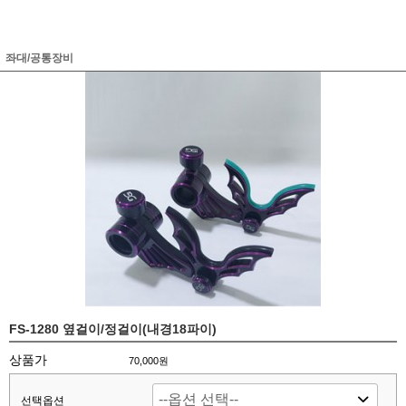
좌대/공통장비
FS-1280 옆걸이/정걸이(내경18파이)
상품가
70,000원
선택옵션