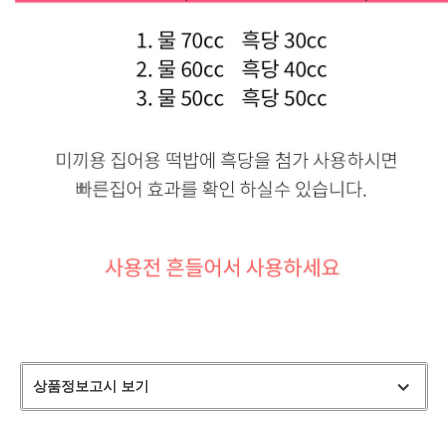
상품정보고시 보기