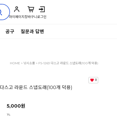
마이페이지
장바구니
로그인
공구
질문과 답변
HOME
>
낚시소품
> FS-1263 다스고 라운드 스냅도래(100개 덕용)
00호,1호
0
3 다스고 라운드 스냅도래(100개 덕용)
5,000원
1%