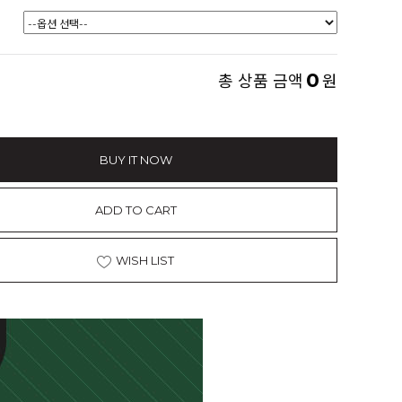
0
총 상품 금액
원
BUY IT NOW
ADD TO CART
WISH LIST