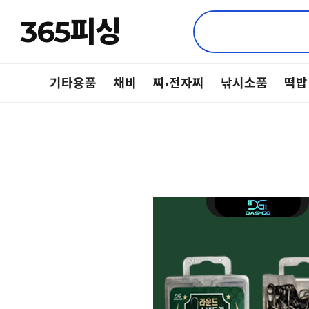
365피싱
기타용품
채비
찌·전자찌
낚시소품
떡밥