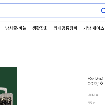
낚시줄·바늘
생활잡화
좌대공통장비
가방 케이스
FS-126
00호,1호
판매가격
적립금